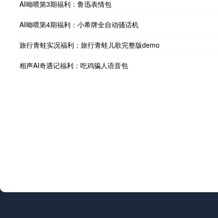
AI呦喂第3期福利：鲁迅表情包
AI呦喂第4期福利：小希牌全自动骚话机
旅行青蛙实况福利：旅行青蛙儿歌完整版demo
相声AI奇遇记福利：吃鸡骗人语音包