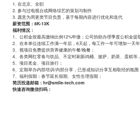
1. 在北京、全职
2. 参与过电视台或网络综艺的策划与制作
3. 愿意为周更类节目负责，基于每期内容进行优化和迭代
薪资范围：8K-13K
福利情况：
1、公积金按最高缴纳比例12%申缴；公司协助办理季度公积金提
2、在本单位连续工作满一年后，6天起，每工作一年可增加一天
3、视项目免费提供营养健康的午餐/晚餐；
4、各类网红零食与饮品、不定时刷新鸡桶、披萨、奶茶、蛋糕等
5、项目奖金、项目旅行；
6、定期举办内部培训/内部分享，已形成知识分享互相取经的氛围
7、福利假期：春节延长假期、女性生理假期；
简历投递邮箱：hr@smile-tech.com
快速咨询微信扫码：