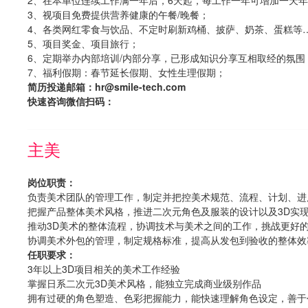
2、在本单位连续工作满一年后，6天起，每工作一年可增加一天
3、视项目免费提供营养健康的午餐/晚餐；
4、各类网红零食与饮品、不定时刷新鸡桶、披萨、奶茶、蛋糕等
5、项目奖金、项目旅行；
6、定期举办内部培训/内部分享，已形成知识分享互相取经的氛围
7、福利假期：春节延长假期、女性生理假期；
简历投递邮箱：hr@smile-tech.com
快速咨询微信扫码：
主美
岗位职责：
负责美术团队的管理工作，制定并把控美术规范、流程、计划、进
把握产品整体美术风格，推进二次元角色及服装的设计以及3D实
推动3D美术的整体流程，协调技术与美术之间的工作，挑战更好
协调美术外包的管理，制定规格标准，提高从发包到验收的整体效
任职要求：
3年以上3D项目相关的美术工作经验
掌握日系二次元3D美术风格，能独立完成商业级别作品
拥有过硬的角色塑造、色彩把握能力，能快速理解角色设定，善于