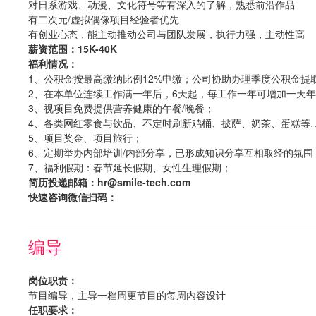
对日系游戏、动漫、文化符号等有深入的了解，熟悉前沿作品
有二次元/虚拟偶像项目经验者优先
有创业心态，能主动推动公司与团队发展，执行力强，主动性高
薪资范围：15K-40K
福利情况：
1、公积金按最高缴纳比例12%申缴；公司协助办理季度公积金提
2、在本单位连续工作满一年后，6天起，每工作一年可增加一天
3、视项目免费提供营养健康的午餐/晚餐；
4、各类网红零食与饮品、不定时刷新鸡桶、披萨、奶茶、蛋糕等
5、项目奖金、项目旅行；
6、定期举办内部培训/内部分享，已形成知识分享互相取经的氛围
7、福利假期：春节延长假期、女性生理假期；
简历投递邮箱：hr@smile-tech.com
快速咨询微信扫码：
编导
岗位职责：
节目编导，主导一档周更节目的每周内容设计
任职要求：