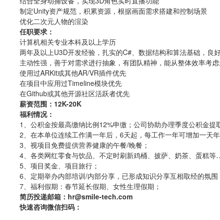
结合全身动捕设备，实现3D角色实时直播功能
制定Unity资产规范，积累资源，根据画面需求搭建和控制场景
优化二次元人物的渲染
任职要求：
计算机相关专业本科及以上学历
两年及以上U3D开发经验，扎实的C#、数据结构和算法基础，良
主动性强，善于对需求进行抽象，有团队精神，能从整体效率考虑
使用过ARKit或其他AR/VR插件优先
在项目中应用过Timeline模块优先
在Github或其他开源社区活跃者优先
薪资范围：12K-20K
福利情况：
1、公积金按最高缴纳比例12%申缴；公司协助办理季度公积金提
2、在本单位连续工作满一年后，6天起，每工作一年可增加一天
3、视项目免费提供营养健康的午餐/晚餐；
4、各类网红零食与饮品、不定时刷新鸡桶、披萨、奶茶、蛋糕等
5、项目奖金、项目旅行；
6、定期举办内部培训/内部分享，已形成知识分享互相取经的氛围
7、福利假期：春节延长假期、女性生理假期；
简历投递邮箱：hr@smile-tech.com
快速咨询微信扫码：