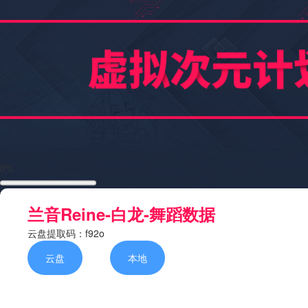
0%
兰音Reine-白龙-舞蹈数据
云盘提取码：f92o
云盘
本地